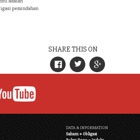
mbil adalah
tigasi pemindahan
SHARE THIS ON
DATA & INFORMATION
Saham
●
Obligasi