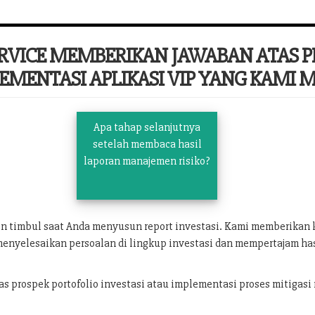
ERVICE MEMBERIKAN JAWABAN ATAS 
EMENTASI APLIKASI VIP YANG KAMI MI
Apa tahap selanjutnya
setelah membaca hasil
laporan manajemen risiko?
in timbul saat Anda menyusun report investasi. Kami memberika
menyelesaikan persoalan di lingkup investasi dan mempertajam has
prospek portofolio investasi atau implementasi proses mitigasi