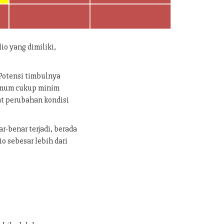
lio yang dimiliki,
a Potensi timbulnya
 umum cukup minim
at perubahan kondisi
r-benar terjadi, berada
io sebesar lebih dari