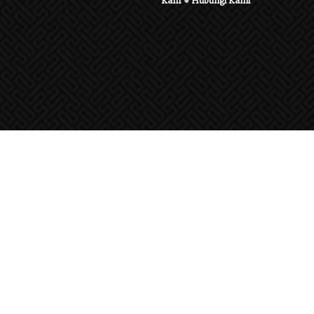
Karir
●
Hubungi Kami