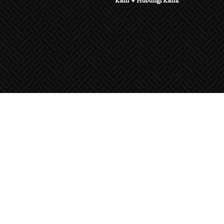
Karir
●
Hubungi Kami