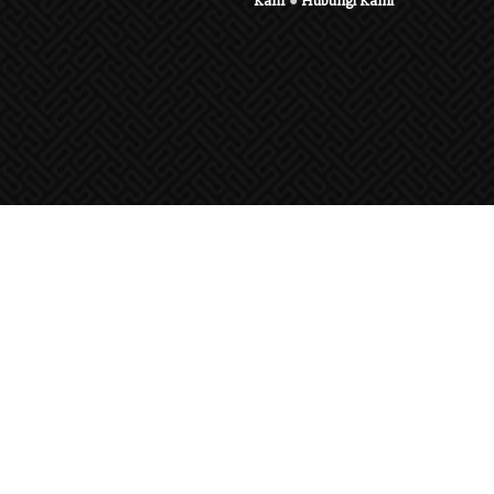
Karir
●
Hubungi Kami