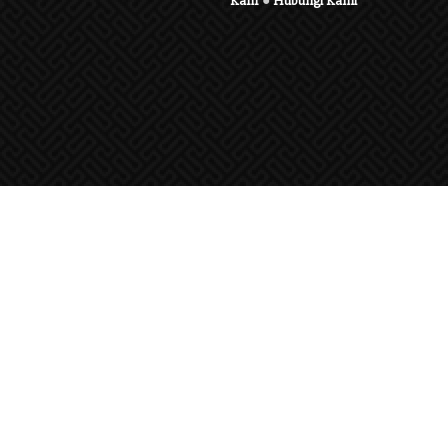
Karir
●
Hubungi Kami