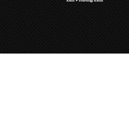
Karir
●
Hubungi Kami