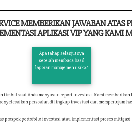
ERVICE MEMBERIKAN JAWABAN ATAS 
EMENTASI APLIKASI VIP YANG KAMI MI
Apa tahap selanjutnya
setelah membaca hasil
laporan manajemen risiko?
in timbul saat Anda menyusun report investasi. Kami memberika
menyelesaikan persoalan di lingkup investasi dan mempertajam has
prospek portofolio investasi atau implementasi proses mitigasi