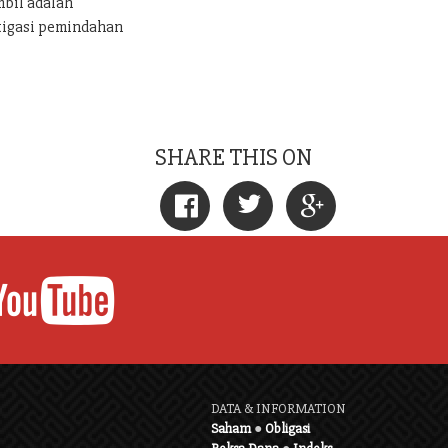
mbil adalah
tigasi pemindahan
SHARE THIS ON
DATA & INFORMATION
Saham
●
Obligasi