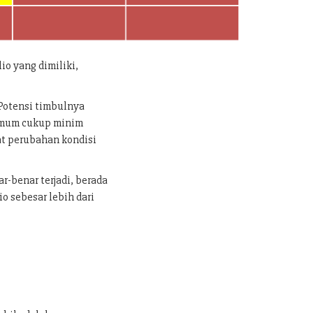
lio yang dimiliki,
a Potensi timbulnya
 umum cukup minim
at perubahan kondisi
r-benar terjadi, berada
io sebesar lebih dari