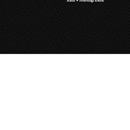
Karir
●
Hubungi Kami