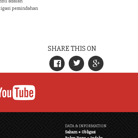
mbil adalah
tigasi pemindahan
SHARE THIS ON
DATA & INFORMATION
Saham
●
Obligasi