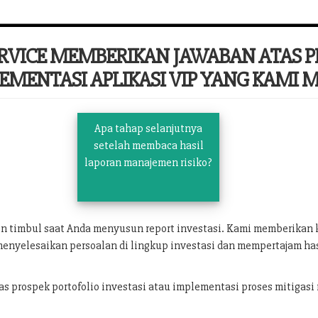
ERVICE MEMBERIKAN JAWABAN ATAS 
EMENTASI APLIKASI VIP YANG KAMI MI
Apa tahap selanjutnya
setelah membaca hasil
laporan manajemen risiko?
in timbul saat Anda menyusun report investasi. Kami memberika
menyelesaikan persoalan di lingkup investasi dan mempertajam has
prospek portofolio investasi atau implementasi proses mitigasi