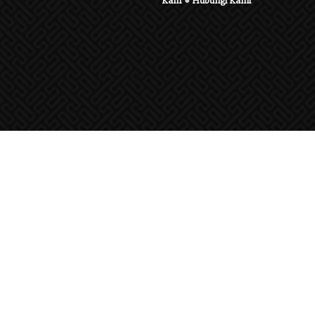
Karir
●
Hubungi Kami