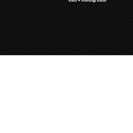
Karir
●
Hubungi Kami