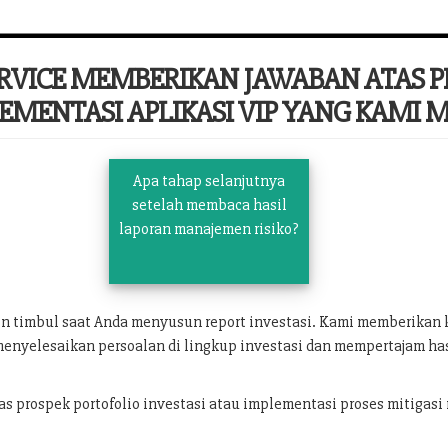
ERVICE MEMBERIKAN JAWABAN ATAS 
EMENTASI APLIKASI VIP YANG KAMI MI
Apa tahap selanjutnya
setelah membaca hasil
laporan manajemen risiko?
in timbul saat Anda menyusun report investasi. Kami memberika
menyelesaikan persoalan di lingkup investasi dan mempertajam has
prospek portofolio investasi atau implementasi proses mitigasi