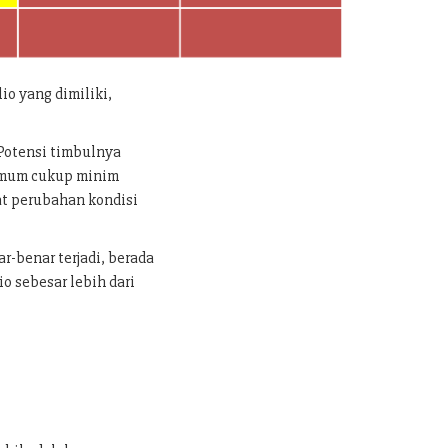
lio yang dimiliki,
a Potensi timbulnya
 umum cukup minim
at perubahan kondisi
r-benar terjadi, berada
io sebesar lebih dari