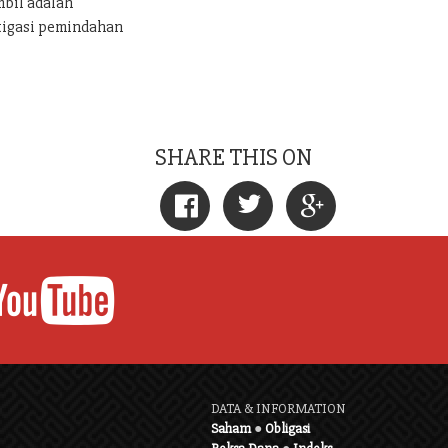
mbil adalah
tigasi pemindahan
SHARE THIS ON
DATA & INFORMATION
Saham
●
Obligasi