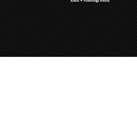
Karir
●
Hubungi Kami