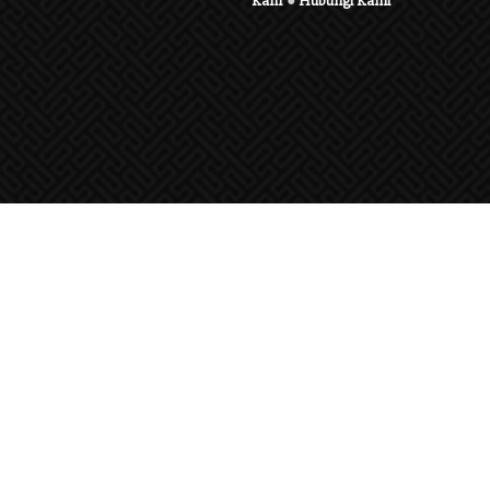
Karir
●
Hubungi Kami