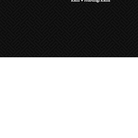
Karir
●
Hubungi Kami