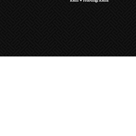
Karir
●
Hubungi Kami