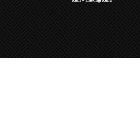
Karir
●
Hubungi Kami