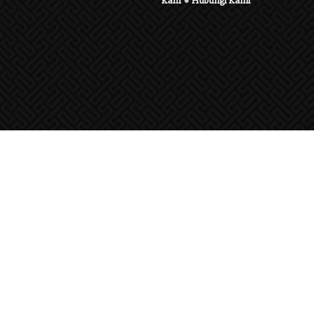
Karir
●
Hubungi Kami