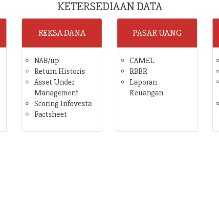
KETERSEDIAAN DATA
REKSA DANA
PASAR UANG
NAB/up
CAMEL
Return Historis
RBBR
Asset Under
Laporan
Management
Keuangan
Scoring Infovesta
Factsheet