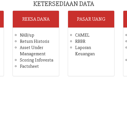
KETERSEDIAAN DATA
REKSA DANA
PASAR UANG
NAB/up
CAMEL
Return Historis
RBBR
Asset Under
Laporan
Management
Keuangan
Scoring Infovesta
Factsheet