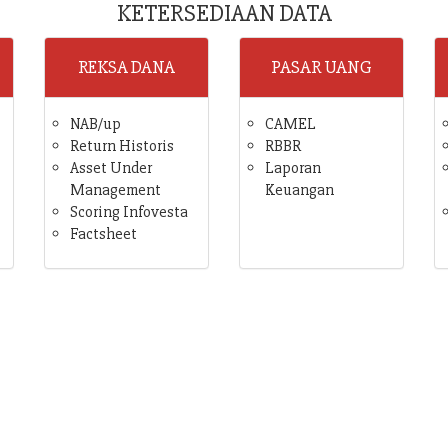
KETERSEDIAAN DATA
REKSA DANA
PASAR UANG
NAB/up
CAMEL
Return Historis
RBBR
Asset Under
Laporan
Management
Keuangan
Scoring Infovesta
Factsheet