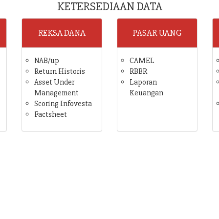
KETERSEDIAAN DATA
REKSA DANA
PASAR UANG
NAB/up
CAMEL
Return Historis
RBBR
Asset Under
Laporan
Management
Keuangan
Scoring Infovesta
Factsheet