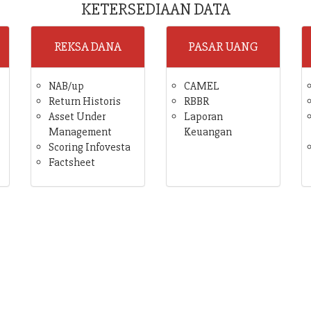
KETERSEDIAAN DATA
REKSA DANA
PASAR UANG
NAB/up
CAMEL
Return Historis
RBBR
Asset Under
Laporan
Management
Keuangan
Scoring Infovesta
Factsheet