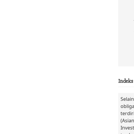
Indeks
Selai
oblig
terdi
(Asia
Inves