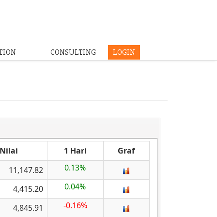
TION
CONSULTING
LOGIN
Nilai
1 Hari
Graf
0.13%
11,147.82
0.04%
4,415.20
-0.16%
4,845.91