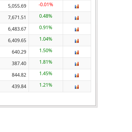
-0.01%
5,055.69
0.48%
7,671.51
0.91%
6,483.67
1.04%
6,409.65
1.50%
640.29
1.81%
387.40
1.45%
844.82
1.21%
439.84