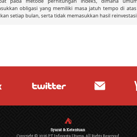
apat pada metode perhitungan indeks, dimana umum
ukkan obligasi yang memiliki masa jatuh tempo di atas
ukan setiap bulan, serta tidak memasukkan hasil reinvestasi
⛺
Syarat & Ketentuan
Copyright ©
2026
PT Infovesta Utama. All Rights Reserved