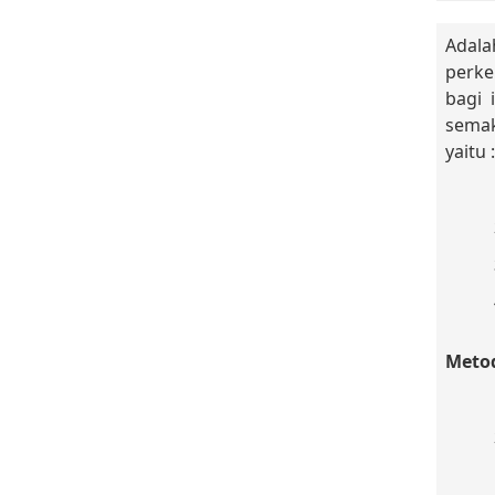
Adala
perke
bagi 
semak
yaitu :
Metod