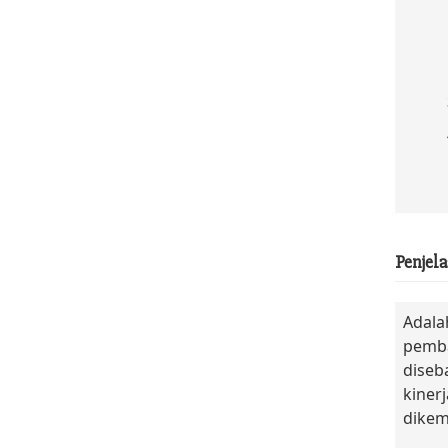
Penjela
Adala
pemba
diseb
kiner
dikem