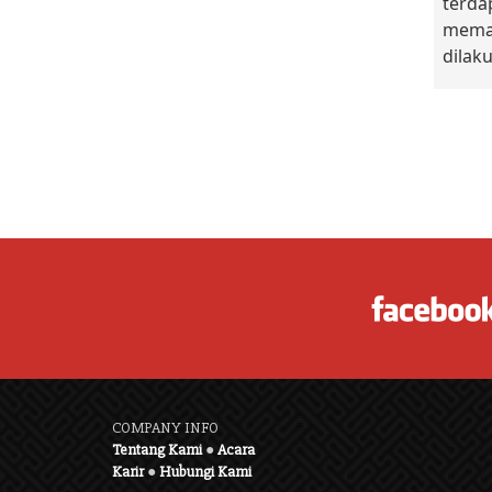
terd
memas
dilak
COMPANY INFO
Tentang Kami
●
Acara
Karir
●
Hubungi Kami