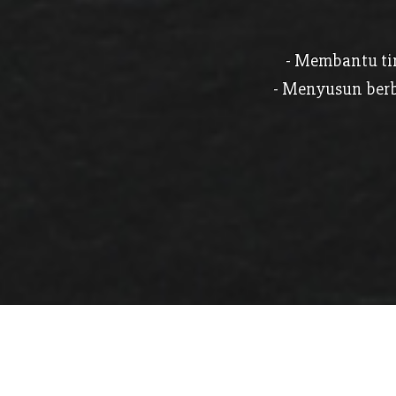
- Membantu ti
- Menyusun berb