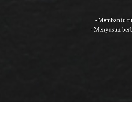
- Membantu ti
- Menyusun berb