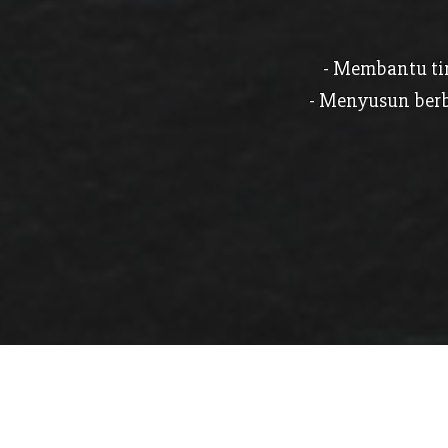
- Membantu ti
- Menyusun berb