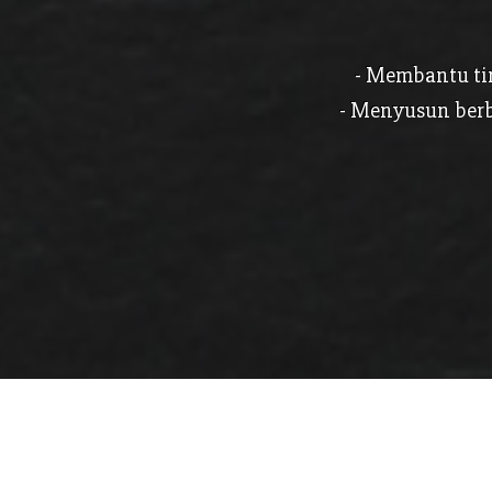
- Membantu ti
- Menyusun berb