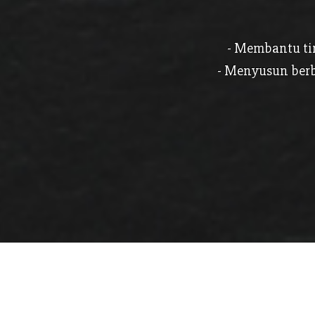
- Membantu ti
- Menyusun berb