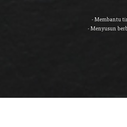
- Membantu ti
- Menyusun berb