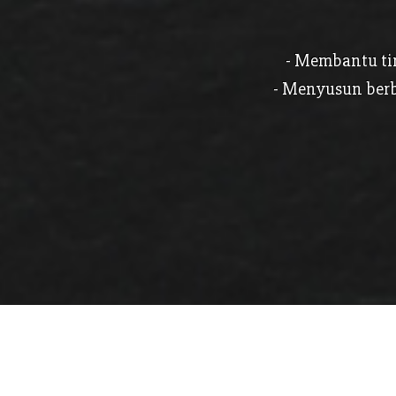
- Membantu ti
- Menyusun berb