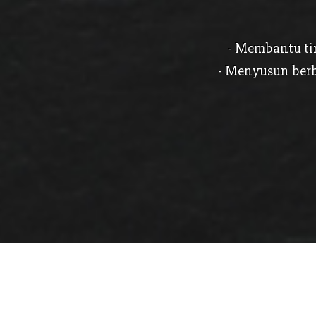
- Membantu ti
- Menyusun berb