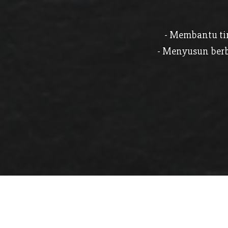
- Membantu ti
- Menyusun berb