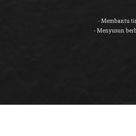
- Membantu ti
- Menyusun berb