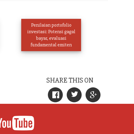
Penilaian portofolio
investasi: Potensi gagal
bayar, evaluasi
fundamental emiten
SHARE THIS ON