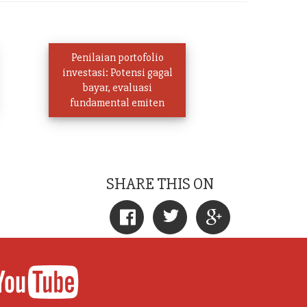
Penilaian portofolio
investasi: Potensi gagal
bayar, evaluasi
fundamental emiten
SHARE THIS ON