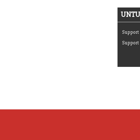
UNTUK
Support 
Support 