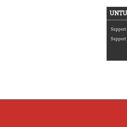
UNTUK
Support 
Support 