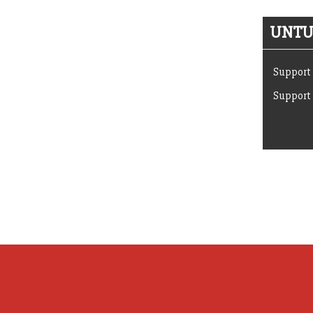
UNTUK
Support 
Support 