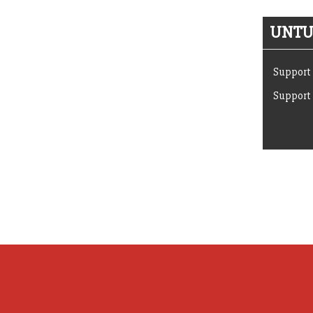
UNTUK
Support 
Support 