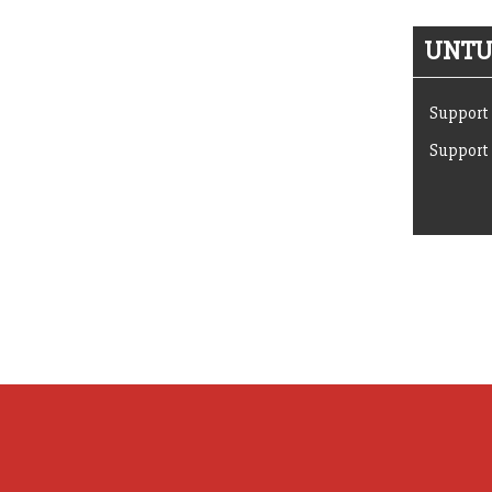
UNTUK
Support 
Support 