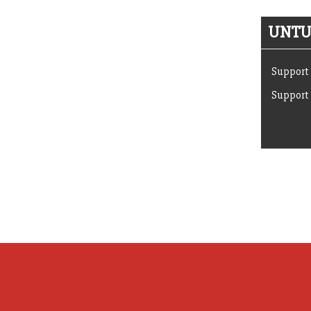
UNTUK
Support 
Support 