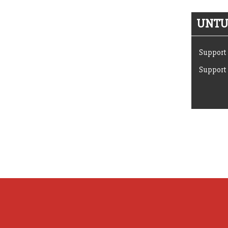
UNTUK
Support 
Support 