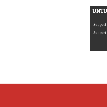
UNTUK
Support 
Support 