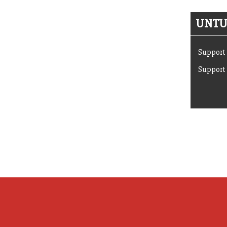
UNTUK
Support 
Support 