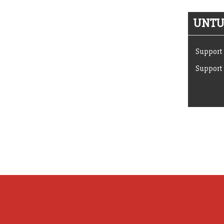
UNTUK
Support 
Support 