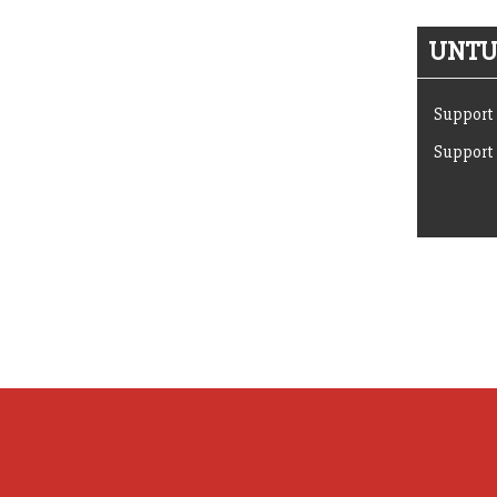
UNTUK
Support 
Support 