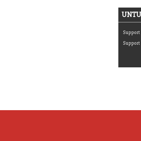
UNTUK
Support 
Support 