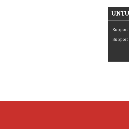
UNTUK
Support 
Support 