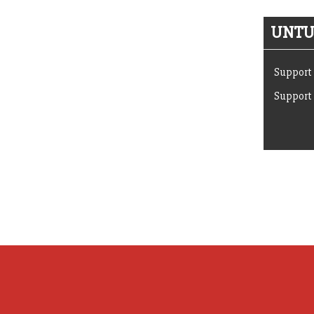
UNTUK
Support 
Support 